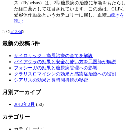
ス（Rybelsus）は、2型糖尿病の治療に革新をもたらし
た経口薬として注目されています。この薬は、GLP-1
受容体作動薬というカテゴリーに属し、血糖...
続きを
読む
5 / 5
«
1
2
3
4
5
最新の投稿 5件
ザイロリック：痛風治療の全てを解説
バイアグラの効果と安全な使い方を元医師が解説
フォシーガの効果と糖尿病管理への影響
クラリスロマイシンの効果と感染症治療への役割
シアリスの効果と長時間持続の秘密
月別アーカイブ
2012年2月
(50)
カテゴリー
カテゴリーなし