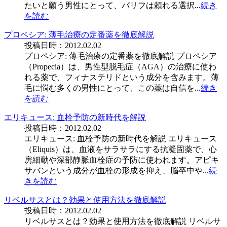
たいと願う男性にとって、バリフは頼れる選択...
続き
を読む
プロペシア: 薄毛治療の定番薬を徹底解説
投稿日時：2012.02.02
プロペシア: 薄毛治療の定番薬を徹底解説 プロペシア
（Propecia）は、男性型脱毛症（AGA）の治療に使わ
れる薬で、フィナステリドという成分を含みます。薄
毛に悩む多くの男性にとって、この薬は自信を...
続き
を読む
エリキュース: 血栓予防の新時代を解説
投稿日時：2012.02.02
エリキュース: 血栓予防の新時代を解説 エリキュース
（Eliquis）は、血液をサラサラにする抗凝固薬で、心
房細動や深部静脈血栓症の予防に使われます。アピキ
サバンという成分が血栓の形成を抑え、脳卒中や...
続
きを読む
リベルサスとは？効果と使用方法を徹底解説
投稿日時：2012.02.02
リベルサスとは？効果と使用方法を徹底解説 リベルサ