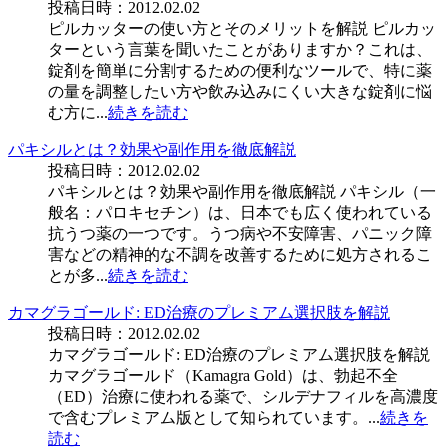
投稿日時：2012.02.02
ピルカッターの使い方とそのメリットを解説 ピルカッ
ターという言葉を聞いたことがありますか？これは、
錠剤を簡単に分割するための便利なツールで、特に薬
の量を調整したい方や飲み込みにくい大きな錠剤に悩
む方に...
続きを読む
パキシルとは？効果や副作用を徹底解説
投稿日時：2012.02.02
パキシルとは？効果や副作用を徹底解説 パキシル（一
般名：パロキセチン）は、日本でも広く使われている
抗うつ薬の一つです。うつ病や不安障害、パニック障
害などの精神的な不調を改善するために処方されるこ
とが多...
続きを読む
カマグラゴールド: ED治療のプレミアム選択肢を解説
投稿日時：2012.02.02
カマグラゴールド: ED治療のプレミアム選択肢を解説
カマグラゴールド（Kamagra Gold）は、勃起不全
（ED）治療に使われる薬で、シルデナフィルを高濃度
で含むプレミアム版として知られています。...
続きを
読む